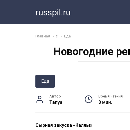
Перейти
russpil.ru
к
контенту
Главная
»
Я
»
Еда
Новогодние ре
Еда
Автор
Время чтения
Tanya
3 мин.
Сырная закуска «Каллы»