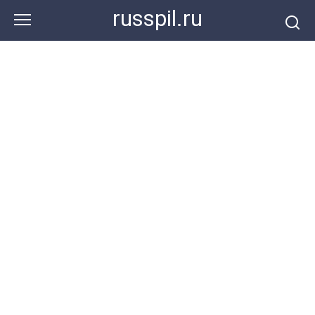
Перейти
russpil.ru
к
контенту