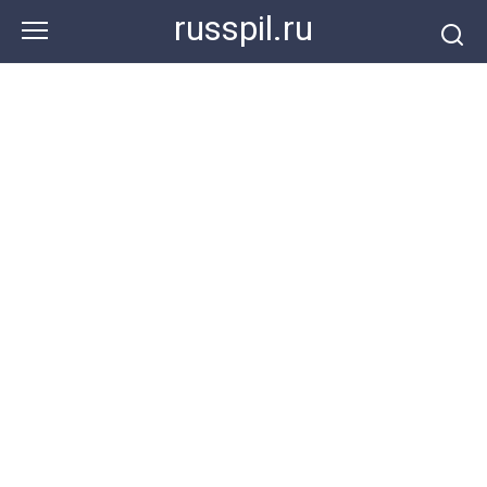
Перейти
russpil.ru
к
контенту