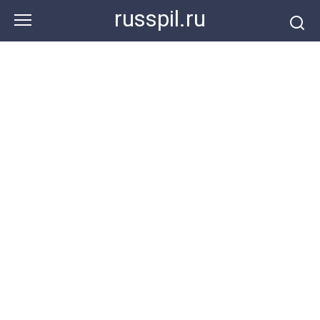
Перейти
russpil.ru
к
контенту