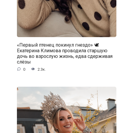
«Первый птенец покинул гнездо» 🕊️
Екатерина Климова проводила старшую
дочь во взрослую жизнь, едва сдерживая
слёзы
0
2.3к.