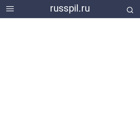
Перейти
russpil.ru
к
контенту