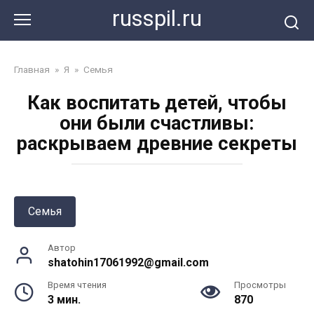
Перейти
russpil.ru
к
контенту
Главная
»
Я
»
Семья
Как воспитать детей, чтобы
они были счастливы:
раскрываем древние секреты
Семья
Автор
shatohin17061992@gmail.com
Время чтения
Просмотры
3 мин.
870