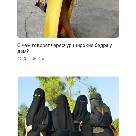
О чем говорят чересчур широкие бедра у
дам?
0
1.4к.