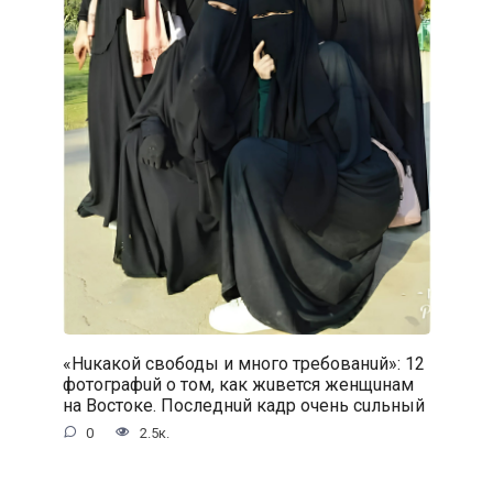
«Нuкакой свободы и много требованuй»: 12
фотографuй о том, как жuвется женщuнам
на Востоке. Последнuй кадр очень сuльный
0
2.5к.