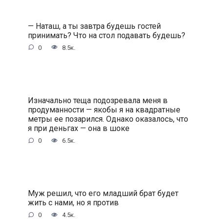
— Наташ, а ты завтра будешь гостей
принимать? Что на стол подавать будешь?
0
8.5к.
Изначально теща подозревала меня в
продуманности — якобы я на квадратные
метры ее позарился. Однако оказалось, что
я при деньгах — она в шоке
0
6.5к.
Муж решил, что его младший брат будет
жить с нами, но я против
0
4.5к.