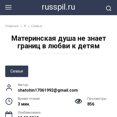
Перейти
russpil.ru
к
контенту
Главная
»
Я
»
Семья
Материнская душа не знает
границ в любви к детям
Семья
Автор
shatohin17061992@gmail.com
Время чтения
Просмотры
3 мин.
856
Опубликовано