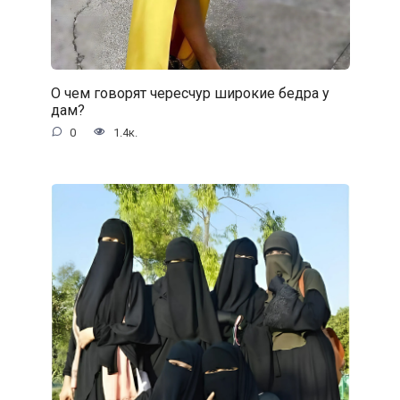
О чем говорят чересчур широкие бедра у
дам?
0
1.4к.