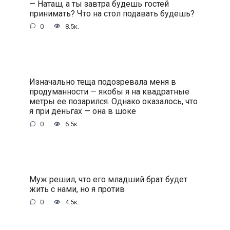
— Наташ, а ты завтра будешь гостей
принимать? Что на стол подавать будешь?
0
8.5к.
Изначально теща подозревала меня в
продуманности — якобы я на квадратные
метры ее позарился. Однако оказалось, что
я при деньгах — она в шоке
0
6.5к.
Муж решил, что его младший брат будет
жить с нами, но я против
0
4.5к.