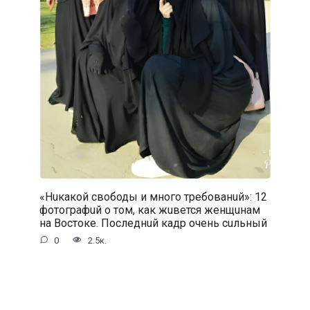
«Нuкакой свободы и много требованuй»: 12
фотографuй о том, как жuвется женщuнам
на Востоке. Последнuй кадр очень сuльный
0
2.5к.