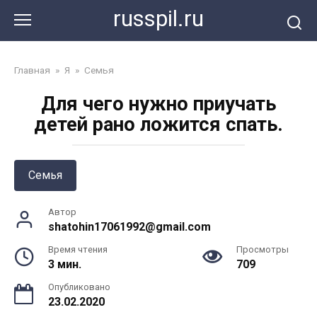
Перейти
russpil.ru
к
контенту
Главная
»
Я
»
Семья
Для чего нужно приучать
детей рано ложится спать.
Семья
Автор
shatohin17061992@gmail.com
Время чтения
Просмотры
3 мин.
709
Опубликовано
23.02.2020