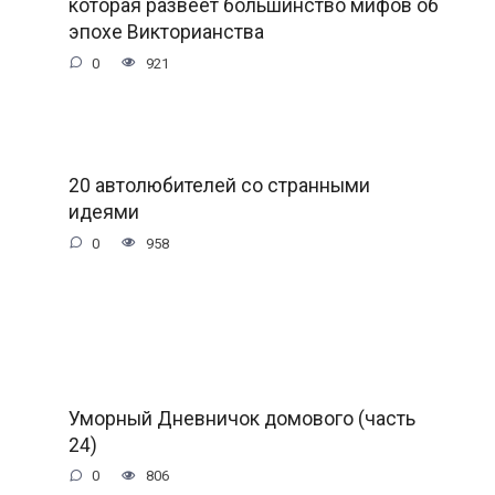
которая развеет большинство мифов об
эпохе Викторианства
0
921
20 автолюбителей со странными
идеями
0
958
Уморный Дневничок домового (часть
24)
0
806