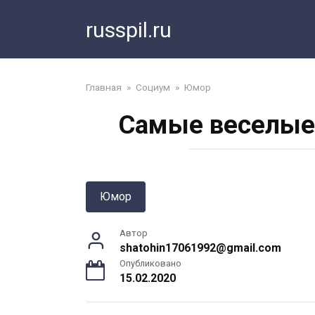
Перейти
russpil.ru
к
контенту
Главная
»
Социум
»
Юмор
Самые веселые
Юмор
Автор
shatohin17061992@gmail.com
Опубликовано
15.02.2020