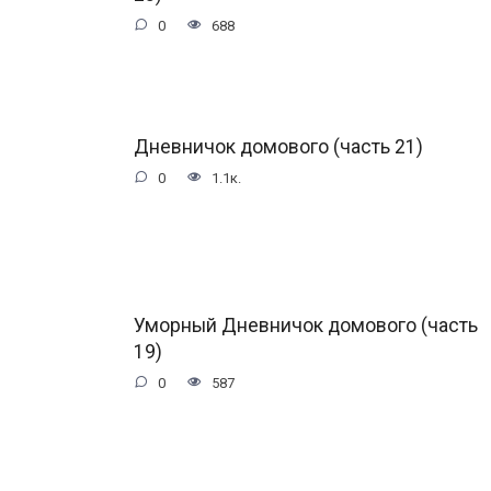
0
688
Дневничок домового (часть 21)
0
1.1к.
Уморный Дневничок домового (часть
19)
0
587