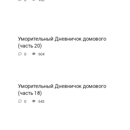
Уморительный Дневничок домового
(часть 20)
0
604
Уморительный Дневничок домового
(часть 18)
0
643