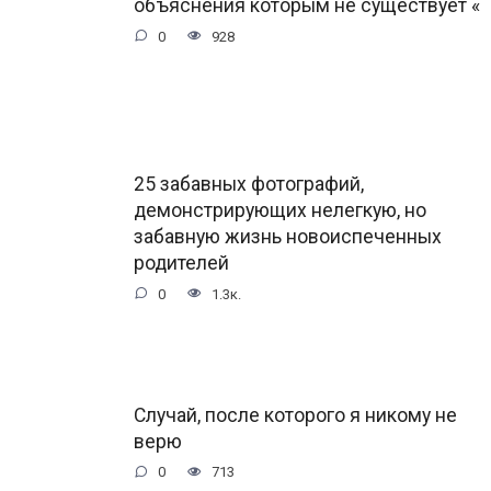
объяснения которым не существует «
0
928
25 забавных фотографий,
демонстрирующих нелегкую, но
забавную жизнь новоиспеченных
родителей
0
1.3к.
Случай, после которого я никому не
верю
0
713