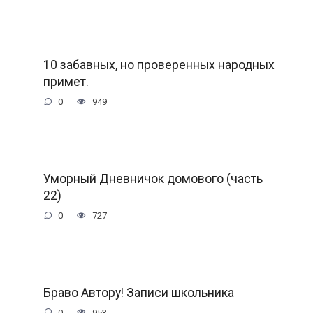
10 забавных, но проверенных народных
примет.
0
949
Уморный Дневничок домового (часть
22)
0
727
Браво Автору! Записи школьника
0
953