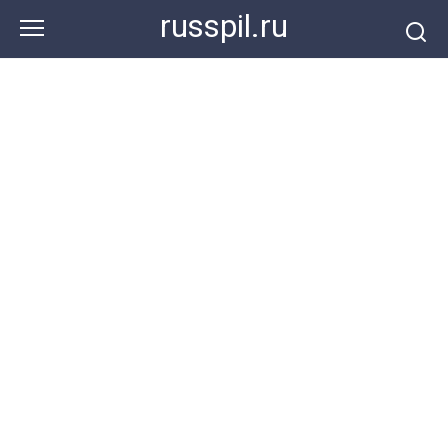
Перейти
russpil.ru
к
контенту