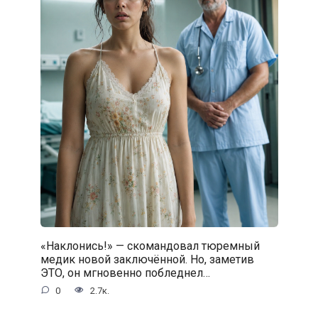
«Наклонись!» — скомандовал тюремный
медик новой заключённой. Но, заметив
ЭТО, он мгновенно побледнел…
0
2.7к.