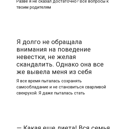
Разве я не сказал достаточно? Все вопросы к
твоим родителям
Я долго не обращала
внимания на поведение
невестки, не желая
скандалить. Однако она все
же вывела меня из себя
Я все время пыталась сохранять
самообладание и не становиться сварливой
свекрухой. Я даже пыталась стать
— Какая еще диета! Вся семья