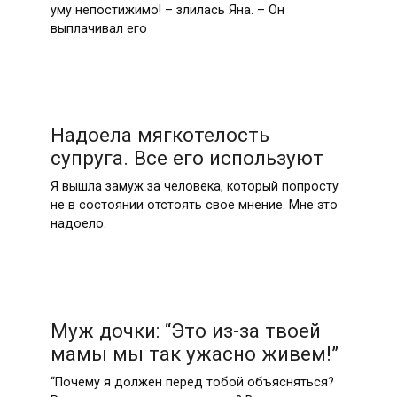
уму непостижимо! – злилась Яна. – Он
выплачивал его
Надоела мягкотелость
супруга. Все его используют
Я вышла замуж за человека, который попросту
не в состоянии отстоять свое мнение. Мне это
надоело.
Муж дочки: “Это из-за твоей
мамы мы так ужасно живем!”
“Почему я должен перед тобой объясняться?