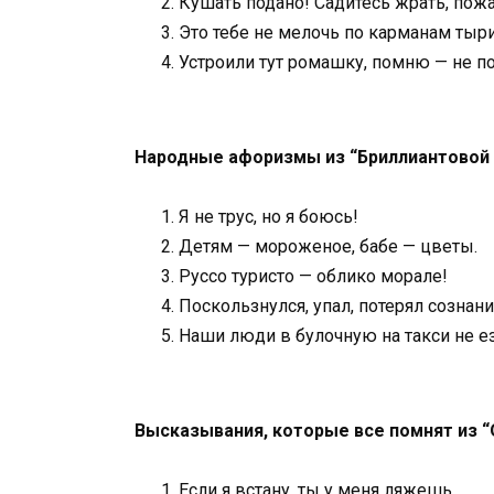
Кушать подано! Садитесь жрать, пожа
Это тебе не мелочь по карманам тыри
Устроили тут ромашку, помню — не п
Народные афоризмы из “Бриллиантовой 
Я не трус, но я боюсь!
Детям — мороженое, бабе — цветы.
Руссо туристо — облико морале!
Поскользнулся, упал, потерял сознание
Наши люди в булочную на такси не ез
Высказывания, которые все помнят из “
Если я встану, ты у меня ляжешь.