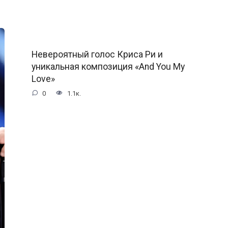
Невероятный голос Криса Ри и
уникальная композиция «And You My
Love»
0
1.1к.