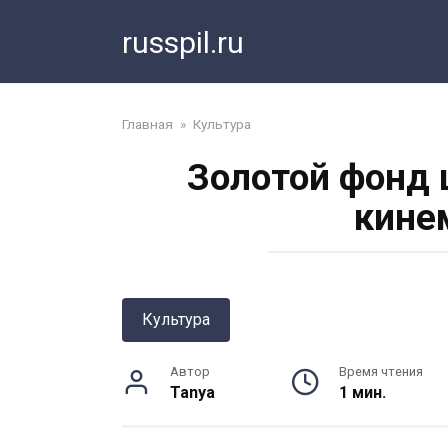
Перейти
russpil.ru
к
контенту
Главная
»
Культура
Золотой фонд 
кине
Культура
Автор
Время чтения
Tanya
1 мин.