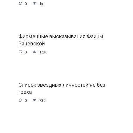
0
1к.
Фирменные высказывания Фаины
Раневской
0
1.2к.
Список звездных личностей не без
греха
0
735