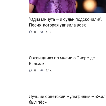
“Одна минута — и судьи подскочили!”.
Песня, которая удивила всех
0
4.1к.
О женщинах по мнению Оноре де
Бальзака.
0
1.1к.
Лучший советский мультфильм – «Жил
был пёс»