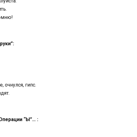
луйста.
ть.
омню!
руки”:
, очнулся, гипс.
дят.
Операции “Ы”… :