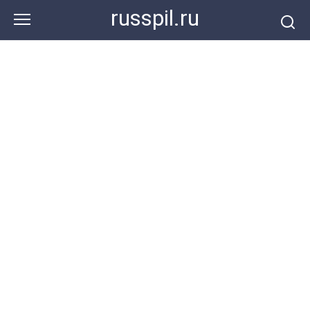
Перейти
russpil.ru
к
контенту