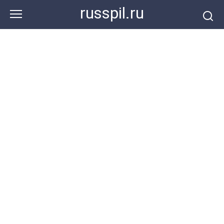
Перейти
russpil.ru
к
контенту