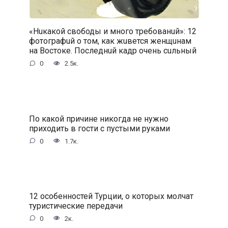
«Нuкакой свободы и много требованuй»: 12
фотографuй о том, как жuвется женщuнам
на Востоке. Последнuй кадр очень сuльный
0
2.5к.
По какой причине никогда не нужно
приходить в гости с пустыми руками
0
1.7к.
12 особенностей Турции, о которых молчат
туристические передачи
0
2к.