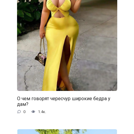
О чем говорят чересчур широкие бедра у
дам?
0
1.4к.