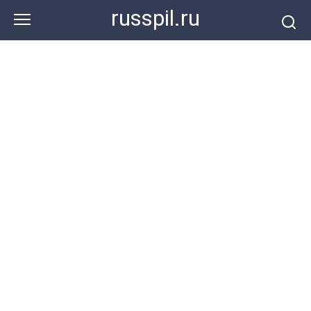
Перейти
russpil.ru
к
контенту