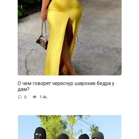
О чем говорят чересчур широкие бедра у
дам?
0
1.4к.