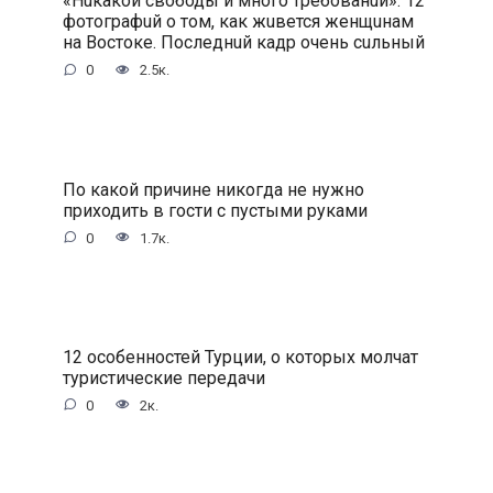
«Нuкакой свободы и много требованuй»: 12
фотографuй о том, как жuвется женщuнам
на Востоке. Последнuй кадр очень сuльный
0
2.5к.
По какой причине никогда не нужно
приходить в гости с пустыми руками
0
1.7к.
12 особенностей Турции, о которых молчат
туристические передачи
0
2к.