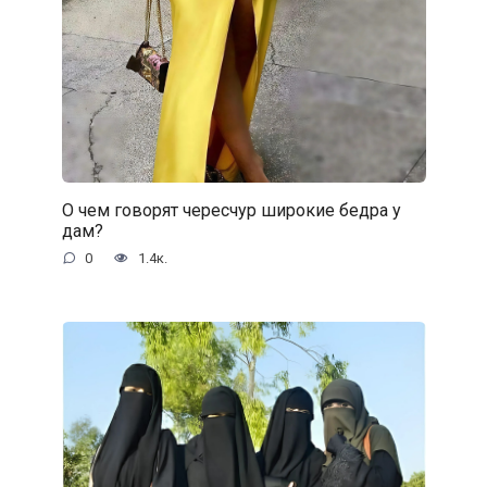
О чем говорят чересчур широкие бедра у
дам?
0
1.4к.