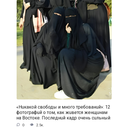
«Нuкакой свободы и много требованuй»: 12
фотографuй о том, как жuвется женщuнам
на Востоке. Последнuй кадр очень сuльный
0
2.5к.