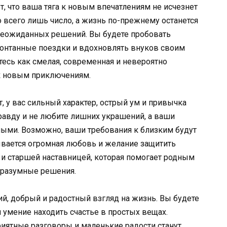
, что ваша тяга к новым впечатлениям не исчезнет
о всего лишь число, а жизнь по-прежнему останется
 неожиданных решений. Вы будете пробовать
понтанные поездки и вдохновлять внуков своим
тесь как смелая, современная и невероятно
 к новым приключениям.
т, у вас сильный характер, острый ум и привычка
равду и не любите лишних украшений, а ваши
ными. Возможно, ваши требования к близким будут
ывается огромная любовь и желание защитить
 и старшей наставницей, которая помогает родным
 разумные решения.
й, добрый и радостный взгляд на жизнь. Вы будете
и умение находить счастье в простых вещах.
иятные разговоры и маленькие радости станут