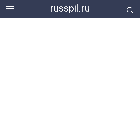
Перейти
russpil.ru
к
контенту