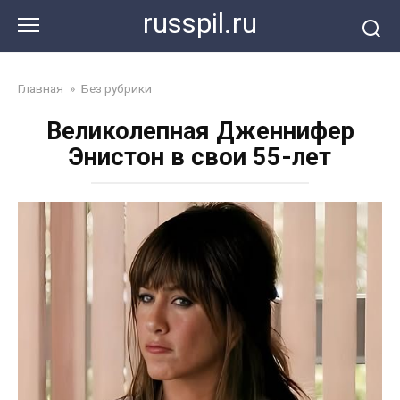
Перейти
russpil.ru
к
контенту
Главная
»
Без рубрики
Великолепная Дженнифер
Энистон в свои 55-лет