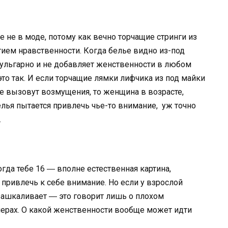
 не в моде, потому как вечно торчащие стринги из
ятием нравственности. Когда белье видно из-под
 вульгарно и не добавляет женственности в любом
 это так. И если торчащие лямки лифчика из под майки
е вызовут возмущения, то женщина в возрасте,
лья пытается привлечь чье-то внимание, уж точно
.
огда тебе 16 ― вполне естественная картина,
 привлечь к себе внимание. Но если у взрослой
зашкаливает ― это говорит лишь о плохом
нерах. О какой женственности вообще может идти