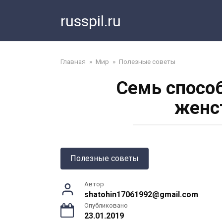
Перейти
russpil.ru
к
контенту
Главная
»
Мир
»
Полезные советы
Семь способ
женс
Полезные советы
Автор
shatohin17061992@gmail.com
Опубликовано
23.01.2019