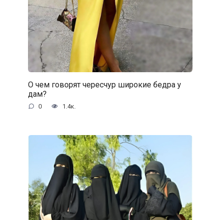
О чем говорят чересчур широкие бедра у
дам?
0
1.4к.