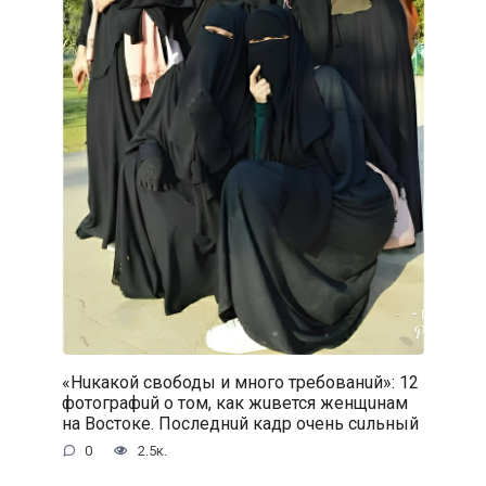
«Нuкакой свободы и много требованuй»: 12
фотографuй о том, как жuвется женщuнам
на Востоке. Последнuй кадр очень сuльный
0
2.5к.