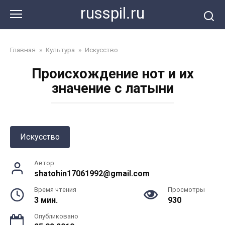
Перейти
russpil.ru
к
контенту
Главная
»
Культура
»
Искусство
Происхождение нот и их
значение с латыни
Искусство
Автор
shatohin17061992@gmail.com
Время чтения
Просмотры
3 мин.
930
Опубликовано