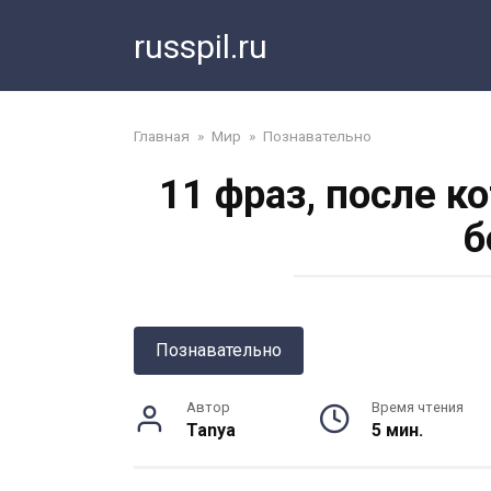
Перейти
russpil.ru
к
контенту
Главная
»
Мир
»
Познавательно
11 фраз, после к
б
Познавательно
Автор
Время чтения
Tanya
5 мин.