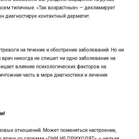
всем типичные. «Так возрастные» — декламирует
 он диагностируе контактный дерматит.
ревоги на течение и обострение заболеваний. Но ни
врач никогда не спишет ни одно заболевание на
ицает влияние психологических факторов на
ничтожная часть в море диагностики и лечения
и!
половых отношений. Может поменяться настроение,
 к врачу со словами «ОНИ НЕ ПРИХОДЯТ» — нельзя