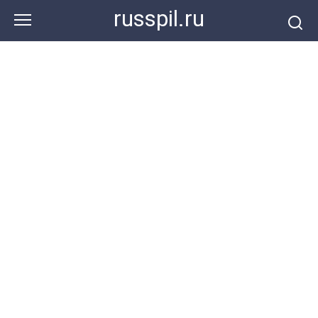
Перейти
russpil.ru
к
контенту