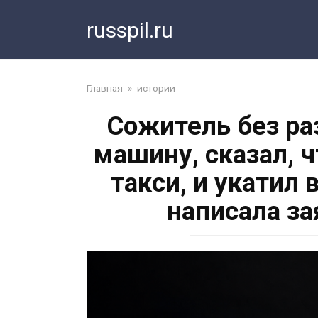
Перейти
russpil.ru
к
контенту
Главная
»
истории
Сожитель без ра
машину, сказал, ч
такси, и укатил 
написала за