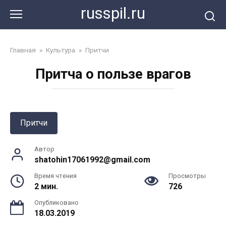
Перейти
russpil.ru
к
контенту
Главная
»
Культура
»
Притчи
Притча о пользе врагов
Притчи
Автор
shatohin17061992@gmail.com
Время чтения
Просмотры
2 мин.
726
Опубликовано
18.03.2019