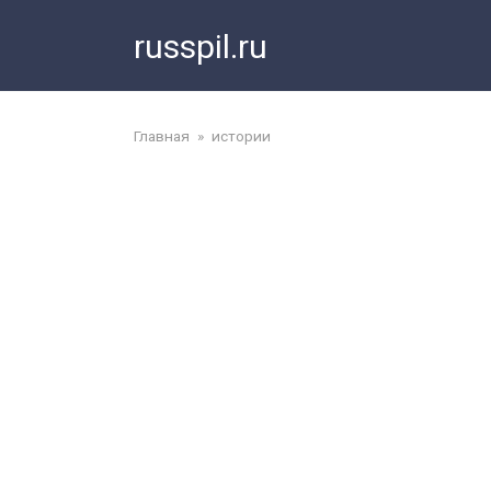
Перейти
russpil.ru
к
контенту
Главная
»
истории