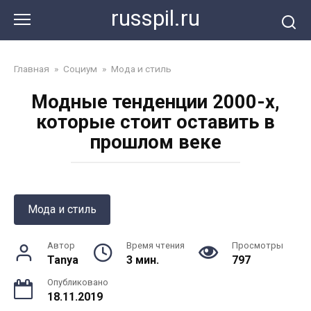
Перейти
russpil.ru
к
контенту
Главная
»
Социум
»
Мода и стиль
Модные тенденции 2000-х,
которые стоит оставить в
прошлом веке
Мода и стиль
Автор
Время чтения
Просмотры
Tanya
3 мин.
797
Опубликовано
18.11.2019