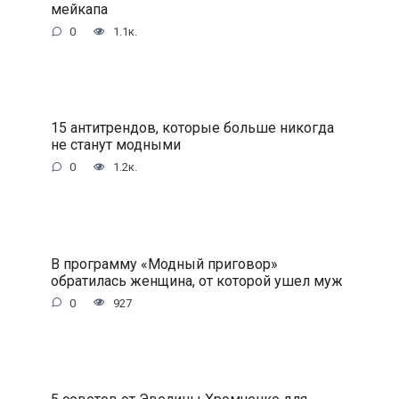
мейкапа
0
1.1к.
15 антитрендов, которые больше никогда
не станут модными
0
1.2к.
В программу «Модный приговор»
обратилась женщина, от которой ушел муж
0
927
5 советов от Эвелины Хромченко для