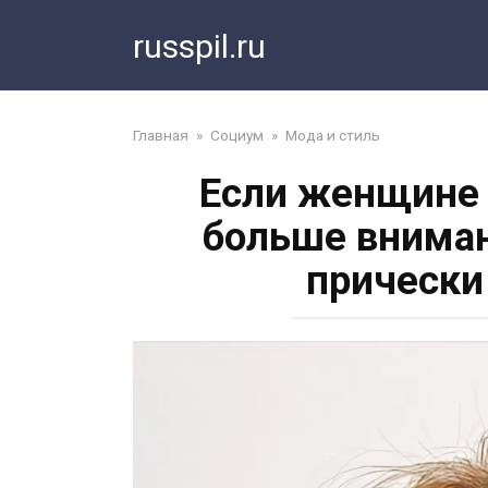
Перейти
russpil.ru
к
контенту
Главная
»
Социум
»
Мода и стиль
Если женщине 
больше вниман
прически