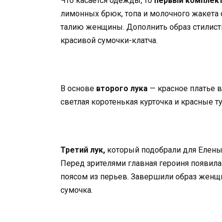
Что касается одежды, то
первый комплек
лимонных брюк, топа и молочного жакета
талию женщины. Дополнить образ стилис
красивой сумочки-клатча.
В основе
второго лука
— красное платье в
светлая коротенькая курточка и красные т
Третий лук,
который подобрали для Елены 
Перед зрителями главная героиня появил
поясом из перьев. Завершили образ женщ
сумочка.