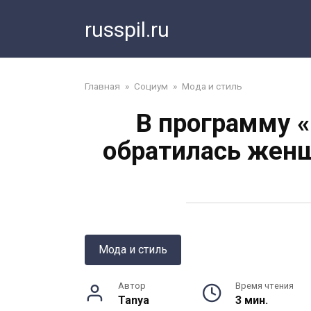
Перейти
russpil.ru
к
контенту
Главная
»
Социум
»
Мода и стиль
В программу 
обратилась женщ
Мода и стиль
Автор
Время чтения
Tanya
3 мин.