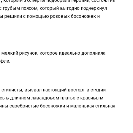
т,
который эксперты подобрали героини, состоял из
 с грубым поясом, который выгодно подчеркнул
ты решили с помощью розовых босоножек и
 мелкий рисунок, которое идеально дополнила
уфли.
стилисты, вызвал настоящий восторг в студии.
ась в длинном лавандовом платье с красивым
ины серебристые босоножки и маленькая стильная