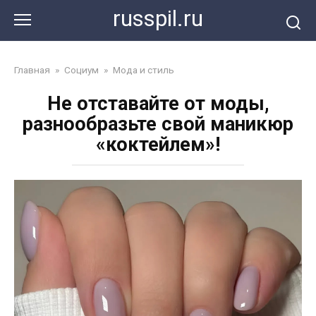
Перейти
russpil.ru
к
контенту
Главная
»
Социум
»
Мода и стиль
Не отставайте от моды,
разнообразьте свой маникюр
«коктейлем»!