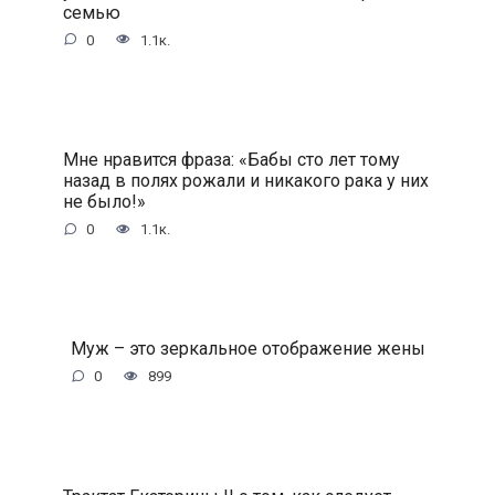
семью
0
1.1к.
Мне нравится фраза: «Бабы сто лет тому
назад в полях рожали и никакого рака у них
не было!»
0
1.1к.
Муж – это зеркальное отображение жены
0
899