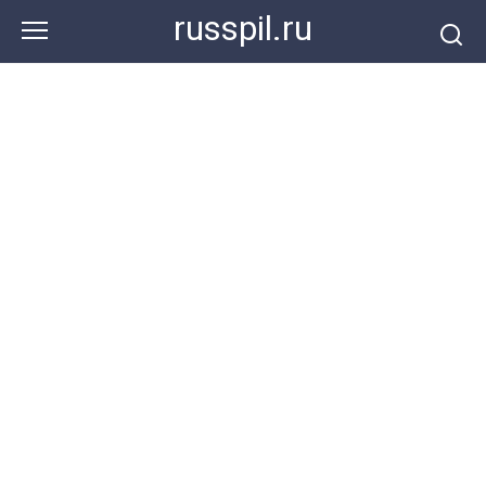
Перейти
russpil.ru
к
контенту