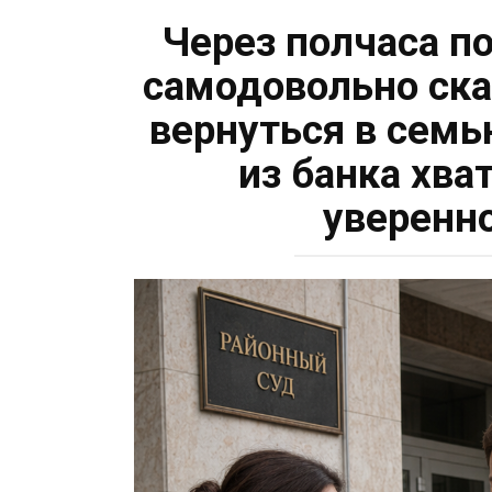
Через полчаса п
самодовольно ска
вернуться в семь
из банка хва
уверенн