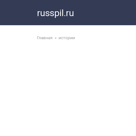
Перейти
russpil.ru
к
контенту
Главная
»
истории