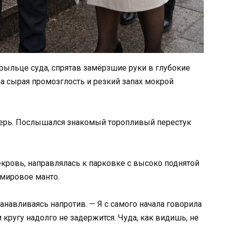
рыльце суда, спрятав замёрзшие руки в глубокие
ла сырая промозглость и резкий запах мокрой
верь. Послышался знакомый торопливый перестук
кровь, направлялась к парковке с высоко поднятой
емировое манто.
станавливаясь напротив. — Я с самого начала говорила
кругу надолго не задержится. Чуда, как видишь, не