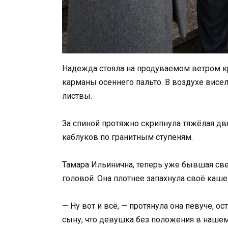
Надежда стояла на продуваемом ветром к
карманы осеннего пальто. В воздухе висе
листвы.
За спиной протяжно скрипнула тяжёлая д
каблуков по гранитным ступеням.
Тамара Ильинична, теперь уже бывшая све
головой. Она плотнее запахнула своё каш
— Ну вот и всё, — протянула она певуче, о
сыну, что девушка без положения в нашем 