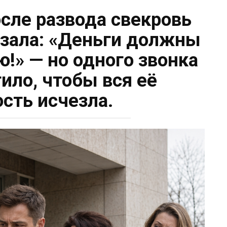
осле развода свекровь
зала: «Деньги должны
ю!» — но одного звонка
тило, чтобы вся её
ость исчезла.