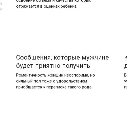
освоение объема и качества которых
я,
отражается в оценках ребенка.
о,
Сообщения, которые мужчине
будет приятно получить
Романтичность женщин неоспорима, но
В
сильный пол тоже с удовольствием
у
приобщается к переписке такого рода
п