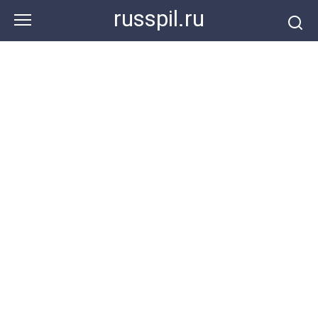
Перейти
russpil.ru
к
контенту