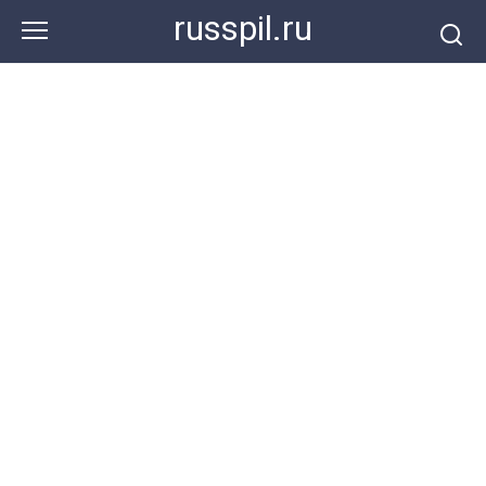
Перейти
russpil.ru
к
контенту