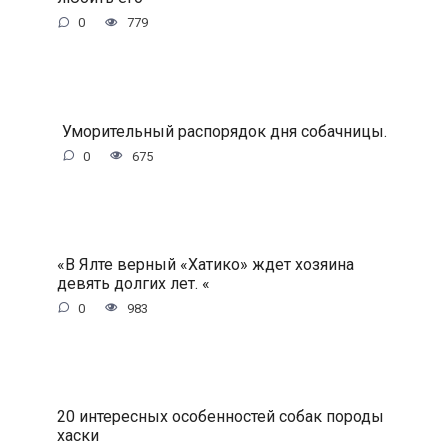
0
779
Уморительный распорядок дня собачницы.
0
675
«В Ялте верный «Хатико» ждет хозяина
девять долгих лет. «
0
983
20 интересных особенностей собак породы
хаски