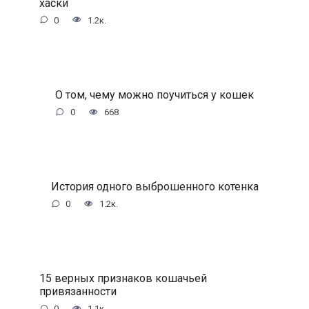
хаски
0
1.2к.
О том, чему можно поучиться у кошек
0
668
История одного выброшенного котенка
0
1.2к.
15 верных признаков кошачьей
привязанности
0
1.1к.