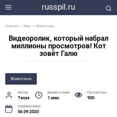
Перейти
russpil.ru
к
контенту
Главная
»
Мир
»
Животные
Видеоролик, который набрал
миллионы просмотров! Кот
зовёт Галю
Животные
Автор
Время чтения
Просмотры
Tanya
1 мин.
900
Опубликовано
06.09.2020