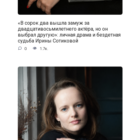
«В сорок два вышла замуж за
двадцативосьмилетнего актёра, но он
выбрал другую»: личная драма и бездетная
судьба Ирины Сотиковой
0
1.7к.