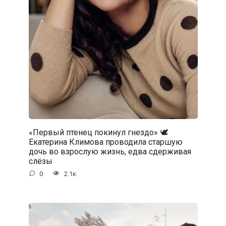
«Первый птенец покинул гнездо» 🕊️
Екатерина Климова проводила старшую
дочь во взрослую жизнь, едва сдерживая
слёзы
0
2.1к.