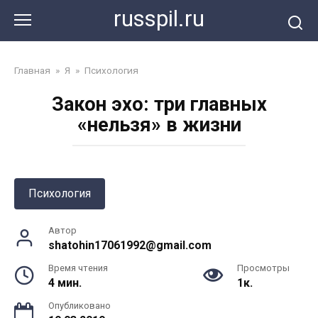
Перейти
russpil.ru
к
контенту
Главная
»
Я
»
Психология
Закон эхо: три главных
«нельзя» в жизни
Психология
Автор
shatohin17061992@gmail.com
Время чтения
Просмотры
4 мин.
1к.
Опубликовано