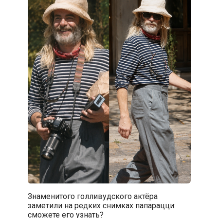
Знаменитого голливудского актёра
заметили на редких снимках папарацци:
сможете его узнать?