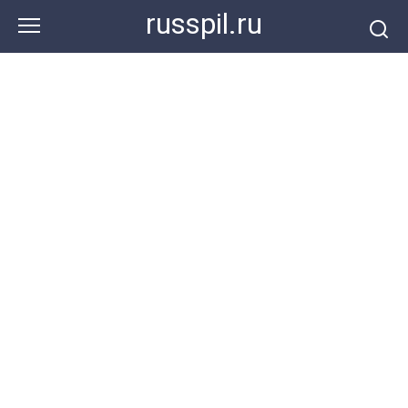
Перейти
russpil.ru
к
контенту