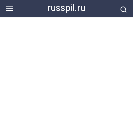
Перейти
russpil.ru
к
контенту