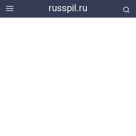
Перейти
russpil.ru
к
контенту