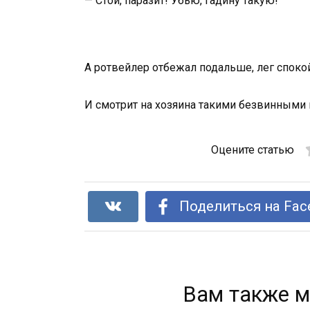
— Стой, паразит! Убью, гадину такую!
А ротвейлер отбежал подальше, лег спокой
И смотрит на хозяина такими безвинными г
Оцените статью
Поделиться на Fac
Вам также м