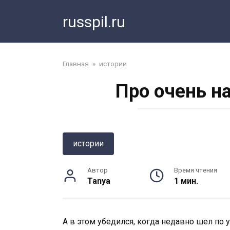
Перейти
russpil.ru
к
контенту
Главная
»
истории
Про очень н
истории
Автор
Время чтения
Tanya
1 мин.
А в этом убедился, когда недавно шел по у