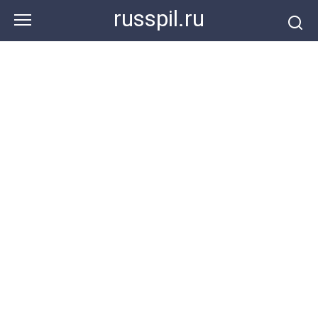
Перейти
russpil.ru
к
контенту