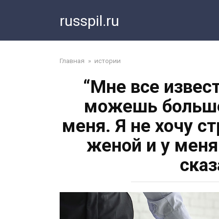
Перейти
russpil.ru
к
контенту
Главная
»
истории
“Мне все извест
можешь больше 
меня. Я не хочу с
женой и у меня
сказ