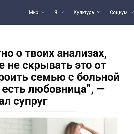
Мир
Я
Культура
Социум
но о твоих анализах,
Подели
не скрывать это от
троить семью с больной
 есть любовница”, —
ал супруг