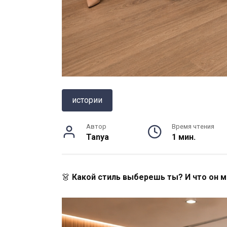
истории
Автор
Время чтения
Tanya
1 мин.
👗
Какой стиль выберешь ты? И что он 