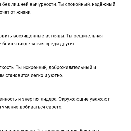
 без лишней вычурности. Ты спокойный, надёжный
очет от жизни.
ловить восхищённые взгляды. Ты решительная,
е боится выделяться среди других.
гкость. Ты искренний, доброжелательный и
м становится легко и уютно.
еренность и энергия лидера. Окружающие уважают
и умение добиваться своего.
 радости жизни. Ты творческая, улыбчивая и