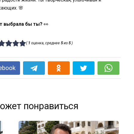
жающих. 🌸
нт выбрала бы ты?
👀
(
1
оценка, среднее
5
из
5
)
ebook
ожет понравиться