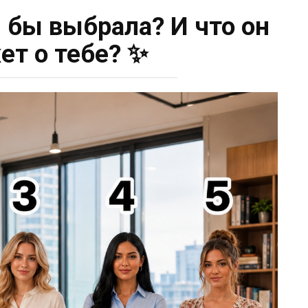
ы бы выбрала? И что он
ет о тебе? ✨