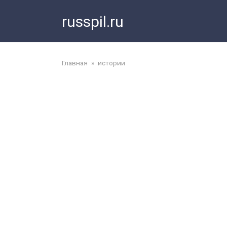
Перейти
russpil.ru
к
контенту
Главная
»
истории