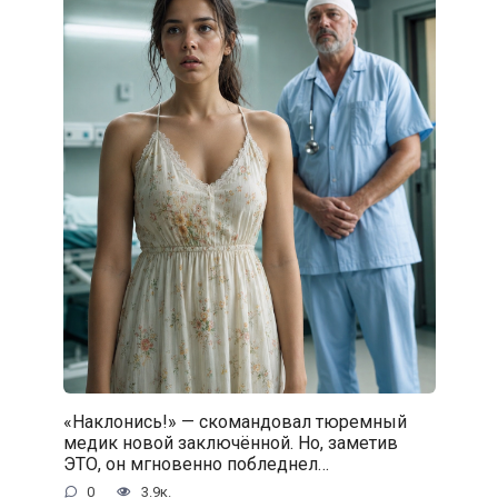
«Наклонись!» — скомандовал тюремный
медик новой заключённой. Но, заметив
ЭТО, он мгновенно побледнел…
0
3.9к.