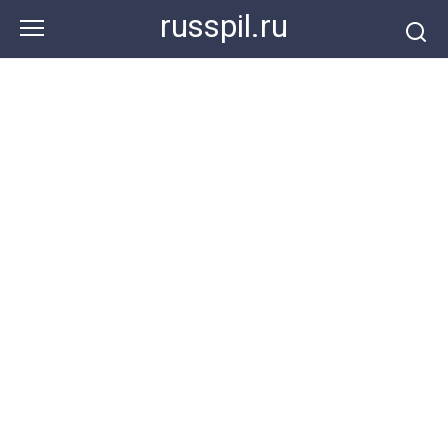
Перейти
russpil.ru
к
контенту