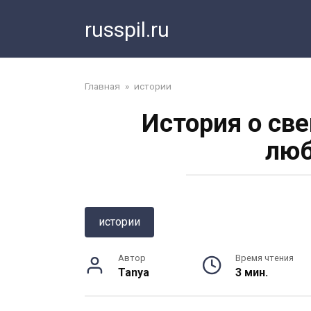
Перейти
russpil.ru
к
контенту
Главная
»
истории
История о све
люб
истории
Автор
Время чтения
Tanya
3 мин.