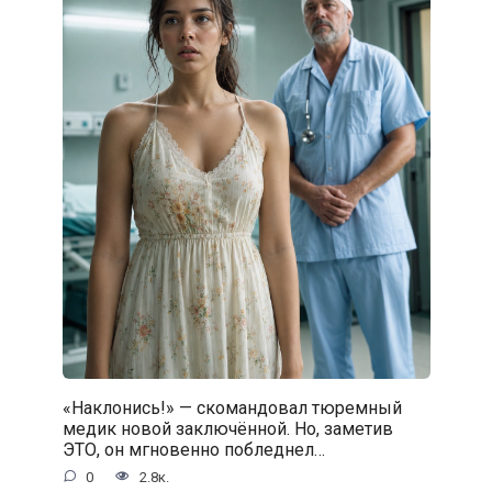
«Наклонись!» — скомандовал тюремный
медик новой заключённой. Но, заметив
ЭТО, он мгновенно побледнел…
0
2.8к.