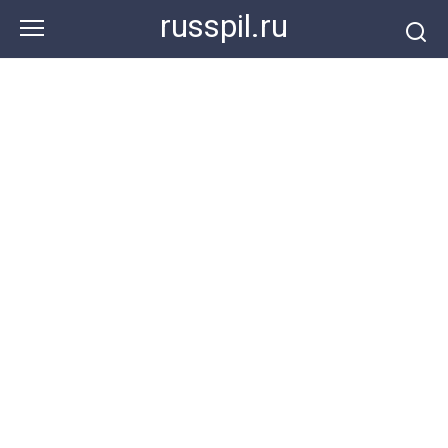
Перейти
russpil.ru
к
контенту