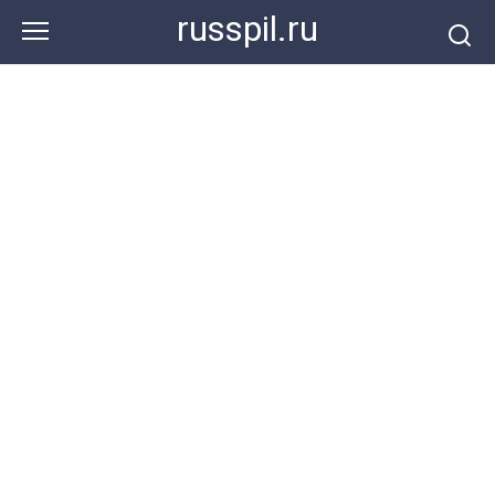
Перейти
russpil.ru
к
контенту