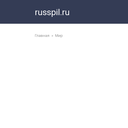
Перейти
russpil.ru
к
контенту
Главная
»
Мир