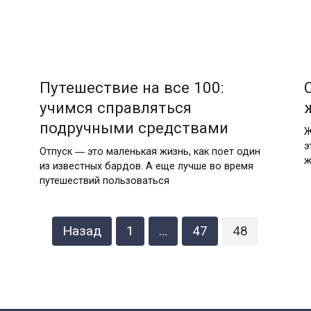
Путешествие на все 100:
учимся справляться
подручными средствами
Ж
э
Отпуск ― это маленькая жизнь, как поет один
ж
из известных бардов. А еще лучше во время
путешествий пользоваться
Назад
1
…
47
48