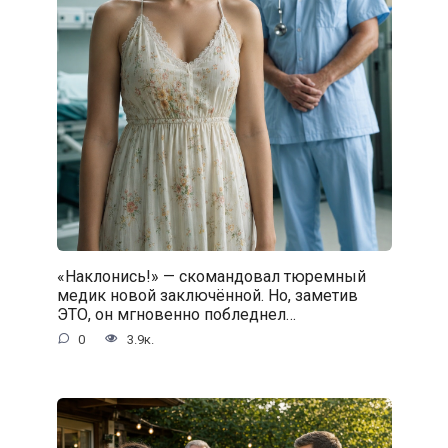
«Наклонись!» — скомандовал тюремный
медик новой заключённой. Но, заметив
ЭТО, он мгновенно побледнел…
0
3.9к.