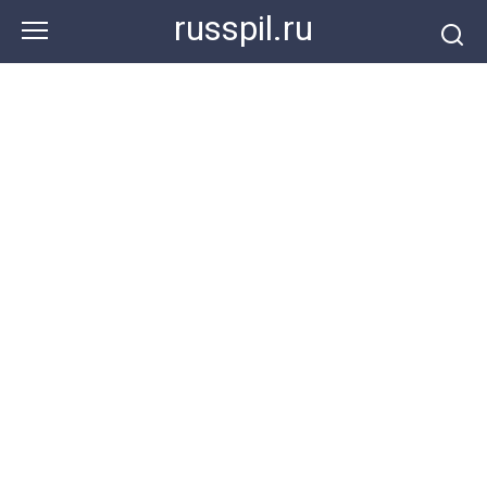
Перейти
russpil.ru
к
контенту